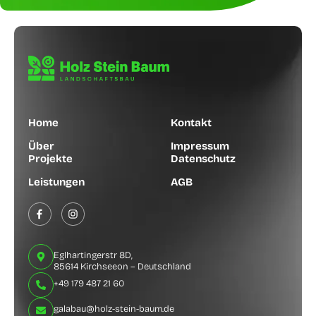
Home
Kontakt
Über
Impressum
Projekte
Datenschutz
Leistungen
AGB
Eglhartingerstr 8D,
85614 Kirchseeon – Deutschland
+49 179 487 21 60
galabau@holz-stein-baum.de