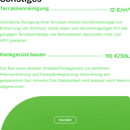
Terrassenreinigung
12 €/m²
Gründliche Reinigung Ihrer Terrasse mittels Hochdruckreiniger zur
Entfernung von Schmutz, Moos, Algen und Verunreinigungen. Für alle
gängigen Terrassenbeläge wie Betonplatten, Naturstein, Holz und
WPC geeignet.
Rankgerüst bauen
110 €/Stk.
Der Bau eines stabilen Stahlseil-Rankgerüsts zur perfekten
Pflanzenführung und Fassadenbegrünung. Abrechnung pro
gespanntem Seil. Hinweis: Das Edelstahlseil wird separat nach Metern
abgerechnet.
Kontakt