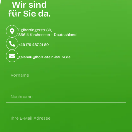
Wir sind
für Sie da.
Eglhartingerstr 8D,
85614 Kirchseeon – Deutschland
+49 179 487 21 60
galabau@holz-stein-baum.de